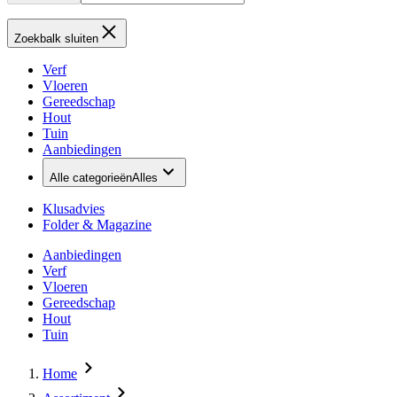
Zoekbalk sluiten
Verf
Vloeren
Gereedschap
Hout
Tuin
Aanbiedingen
Alle categorieën
Alles
Klusadvies
Folder & Magazine
Aanbiedingen
Verf
Vloeren
Gereedschap
Hout
Tuin
Home