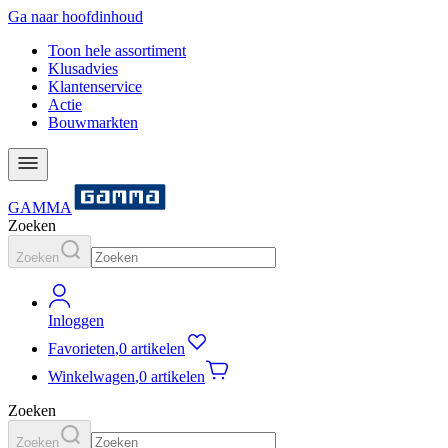
Ga naar hoofdinhoud
Toon hele assortiment
Klusadvies
Klantenservice
Actie
Bouwmarkten
GAMMA
Zoeken
Zoeken
Inloggen
Favorieten
,
0 artikelen
Winkelwagen
,
0 artikelen
Zoeken
Zoeken