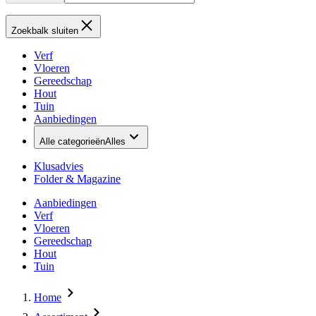
Zoekbalk sluiten
Verf
Vloeren
Gereedschap
Hout
Tuin
Aanbiedingen
Alle categorieën
Alles
Klusadvies
Folder & Magazine
Aanbiedingen
Verf
Vloeren
Gereedschap
Hout
Tuin
Home