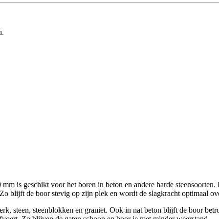
n.
is geschikt voor het boren in beton en andere harde steensoorten. D
 blijft de boor stevig op zijn plek en wordt de slagkracht optimaal ov
, steen, steenblokken en graniet. Ook in nat beton blijft de boor betr
t afvoert. Zo blijven de gaten schoon en boor je met minder weerstand.