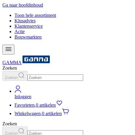
Ga naar hoofdinhoud
Toon hele assortiment
Klusadvies
Klantenservice
Actie
Bouwmarkten
GAMMA
Zoeken
Zoeken
Inloggen
Favorieten
,
0 artikelen
Winkelwagen
,
0 artikelen
Zoeken
Zoeken