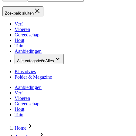
Zoekbalk sluiten
Verf
Vloeren
Gereedschap
Hout
Tuin
Aanbiedingen
Alle categorieën
Alles
Klusadvies
Folder & Magazine
Aanbiedingen
Verf
Vloeren
Gereedschap
Hout
Tuin
Home