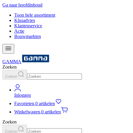
Ga naar hoofdinhoud
Toon hele assortiment
Klusadvies
Klantenservice
Actie
Bouwmarkten
GAMMA
Zoeken
Zoeken
Inloggen
Favorieten
,
0 artikelen
Winkelwagen
,
0 artikelen
Zoeken
Zoeken