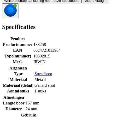
Welke boorkop-aansluiting heeft deze speedboor?
Andere vraag...
Specificaties
Product
Productnummer
188258
EAN
0024721013934
Type(nummer)
10502815
Merk
IRWIN
Algemeen
Type
Speedboor
Materiaal
Metaal
Materiaal (detail)
Gehard staal
Aantal stuks
1 stuks
Afmetingen
Lengte boor
157 mm
Diameter
24 mm
Gebruik