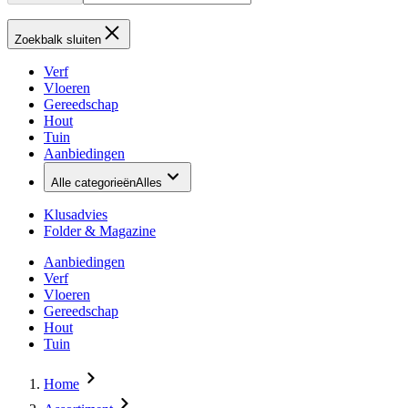
Zoekbalk sluiten
Verf
Vloeren
Gereedschap
Hout
Tuin
Aanbiedingen
Alle categorieën
Alles
Klusadvies
Folder & Magazine
Aanbiedingen
Verf
Vloeren
Gereedschap
Hout
Tuin
Home