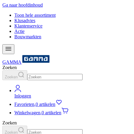
Ga naar hoofdinhoud
Toon hele assortiment
Klusadvies
Klantenservice
Actie
Bouwmarkten
GAMMA
Zoeken
Zoeken
Inloggen
Favorieten
,
0 artikelen
Winkelwagen
,
0 artikelen
Zoeken
Zoeken