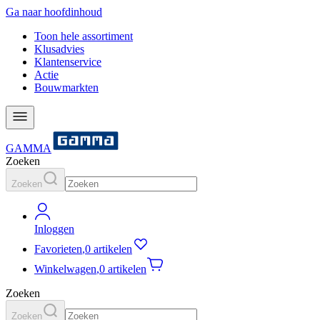
Ga naar hoofdinhoud
Toon hele assortiment
Klusadvies
Klantenservice
Actie
Bouwmarkten
GAMMA
Zoeken
Zoeken
Inloggen
Favorieten
,
0 artikelen
Winkelwagen
,
0 artikelen
Zoeken
Zoeken