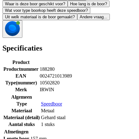
Waar is deze boor geschikt voor?
Hoe lang is de boor?
Wat voor type boorkop heeft deze speedboor?
Uit welk materiaal is de boor gemaakt?
Andere vraag...
Specificaties
Product
Productnummer
188280
EAN
0024721013989
Type(nummer)
10502820
Merk
IRWIN
Algemeen
Type
Speedboor
Materiaal
Metaal
Materiaal (detail)
Gehard staal
Aantal stuks
1 stuks
Afmetingen
Lengte boor
157 mm