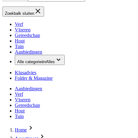
Zoekbalk sluiten
Verf
Vloeren
Gereedschap
Hout
Tuin
Aanbiedingen
Alle categorieën
Alles
Klusadvies
Folder & Magazine
Aanbiedingen
Verf
Vloeren
Gereedschap
Hout
Tuin
Home