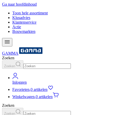
Ga naar hoofdinhoud
Toon hele assortiment
Klusadvies
Klantenservice
Actie
Bouwmarkten
GAMMA
Zoeken
Zoeken
Inloggen
Favorieten
,
0 artikelen
Winkelwagen
,
0 artikelen
Zoeken
Zoeken