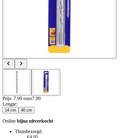
Prijs: 7.99 euro
7
.
99
Lengte
:
14 cm
40 cm
Online
bijna uitverkocht
Thuisbezorgd
€4.95