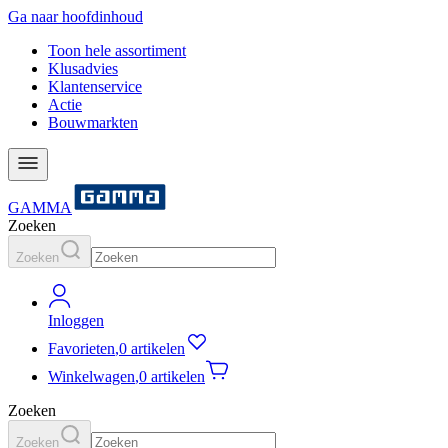
Ga naar hoofdinhoud
Toon hele assortiment
Klusadvies
Klantenservice
Actie
Bouwmarkten
GAMMA
Zoeken
Zoeken
Inloggen
Favorieten
,
0 artikelen
Winkelwagen
,
0 artikelen
Zoeken
Zoeken