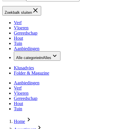
Zoekbalk sluiten
Verf
Vloeren
Gereedschap
Hout
Tuin
Aanbiedingen
Alle categorieën
Alles
Klusadvies
Folder & Magazine
Aanbiedingen
Verf
Vloeren
Gereedschap
Hout
Tuin
Home