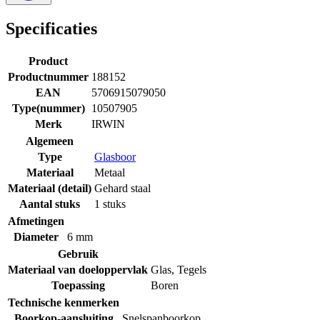
Specificaties
Product
Productnummer
188152
EAN
5706915079050
Type(nummer)
10507905
Merk
IRWIN
Algemeen
Type
Glasboor
Materiaal
Metaal
Materiaal (detail)
Gehard staal
Aantal stuks
1 stuks
Afmetingen
Diameter
6 mm
Gebruik
Materiaal van doeloppervlak
Glas
,
Tegels
Toepassing
Boren
Technische kenmerken
Boorkop-aansluiting
Snelspanboorkop