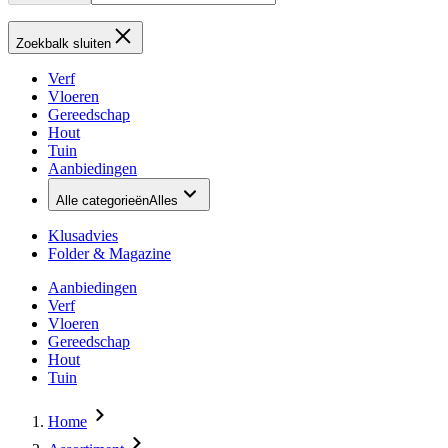
Zoekbalk sluiten
Verf
Vloeren
Gereedschap
Hout
Tuin
Aanbiedingen
Alle categorieën
Alles
Klusadvies
Folder & Magazine
Aanbiedingen
Verf
Vloeren
Gereedschap
Hout
Tuin
Home