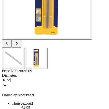
Prijs: 6.09 euro
6
.
09
Diameter
:
Online
op voorraad
Thuisbezorgd
€4.95