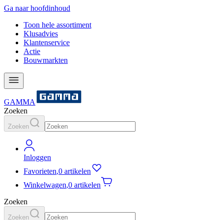
Ga naar hoofdinhoud
Toon hele assortiment
Klusadvies
Klantenservice
Actie
Bouwmarkten
GAMMA
Zoeken
Zoeken
Inloggen
Favorieten
,
0 artikelen
Winkelwagen
,
0 artikelen
Zoeken
Zoeken