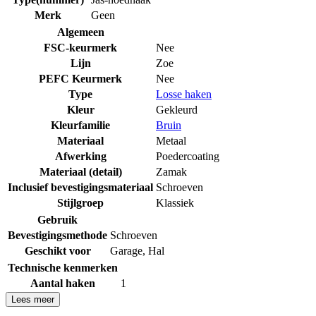
Merk
Geen
Algemeen
FSC-keurmerk
Nee
Lijn
Zoe
PEFC Keurmerk
Nee
Type
Losse haken
Kleur
Gekleurd
Kleurfamilie
Bruin
Materiaal
Metaal
Afwerking
Poedercoating
Materiaal (detail)
Zamak
Inclusief bevestigingsmateriaal
Schroeven
Stijlgroep
Klassiek
Gebruik
Bevestigingsmethode
Schroeven
Geschikt voor
Garage
,
Hal
Technische kenmerken
Aantal haken
1
Lees meer