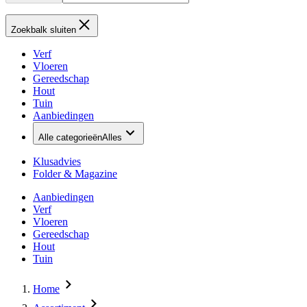
Zoekbalk sluiten
Verf
Vloeren
Gereedschap
Hout
Tuin
Aanbiedingen
Alle categorieën
Alles
Klusadvies
Folder & Magazine
Aanbiedingen
Verf
Vloeren
Gereedschap
Hout
Tuin
Home