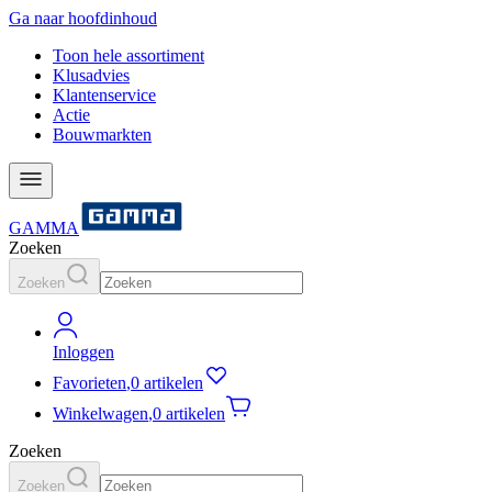
Ga naar hoofdinhoud
Toon hele assortiment
Klusadvies
Klantenservice
Actie
Bouwmarkten
GAMMA
Zoeken
Zoeken
Inloggen
Favorieten
,
0 artikelen
Winkelwagen
,
0 artikelen
Zoeken
Zoeken