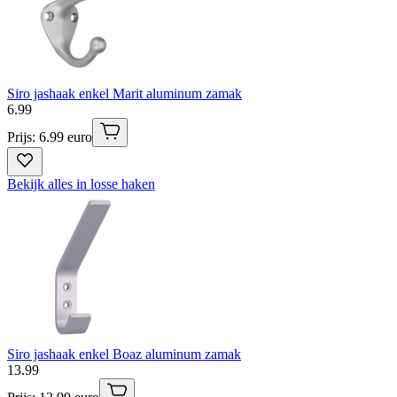
Siro jashaak enkel Marit aluminum zamak
6
.
99
Prijs: 6.99 euro
Bekijk alles in losse haken
Siro jashaak enkel Boaz aluminum zamak
13
.
99