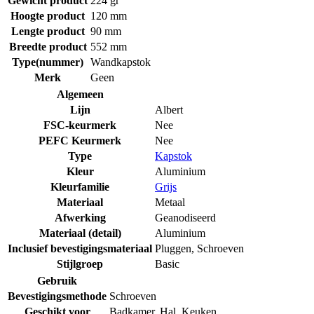
Gewicht product
224 gr
Hoogte product
120 mm
Lengte product
90 mm
Breedte product
552 mm
Type(nummer)
Wandkapstok
Merk
Geen
Algemeen
Lijn
Albert
FSC-keurmerk
Nee
PEFC Keurmerk
Nee
Type
Kapstok
Kleur
Aluminium
Kleurfamilie
Grijs
Materiaal
Metaal
Afwerking
Geanodiseerd
Materiaal (detail)
Aluminium
Inclusief bevestigingsmateriaal
Pluggen
,
Schroeven
Stijlgroep
Basic
Gebruik
Bevestigingsmethode
Schroeven
Geschikt voor
Badkamer
,
Hal
,
Keuken