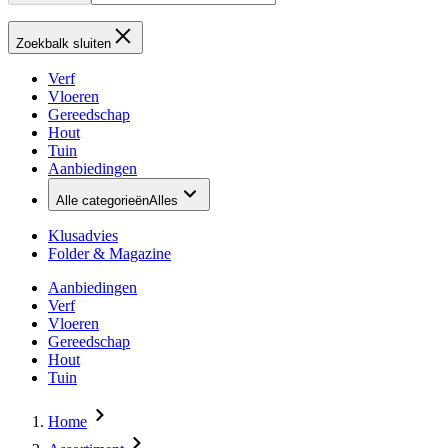
Zoekbalk sluiten
Verf
Vloeren
Gereedschap
Hout
Tuin
Aanbiedingen
Alle categorieën
Alles
Klusadvies
Folder & Magazine
Aanbiedingen
Verf
Vloeren
Gereedschap
Hout
Tuin
Home