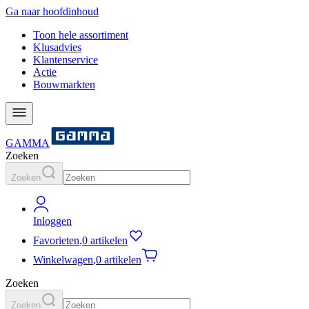
Ga naar hoofdinhoud
Toon hele assortiment
Klusadvies
Klantenservice
Actie
Bouwmarkten
GAMMA
Zoeken
Zoeken
Inloggen
Favorieten
,
0 artikelen
Winkelwagen
,
0 artikelen
Zoeken
Zoeken