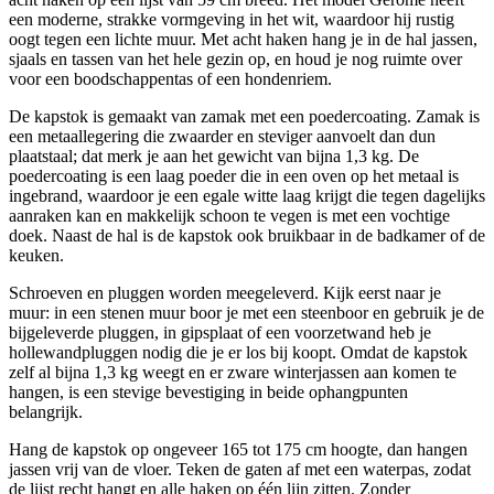
een moderne, strakke vormgeving in het wit, waardoor hij rustig
oogt tegen een lichte muur. Met acht haken hang je in de hal jassen,
sjaals en tassen van het hele gezin op, en houd je nog ruimte over
voor een boodschappentas of een hondenriem.
De kapstok is gemaakt van zamak met een poedercoating. Zamak is
een metaallegering die zwaarder en steviger aanvoelt dan dun
plaatstaal; dat merk je aan het gewicht van bijna 1,3 kg. De
poedercoating is een laag poeder die in een oven op het metaal is
ingebrand, waardoor je een egale witte laag krijgt die tegen dagelijks
aanraken kan en makkelijk schoon te vegen is met een vochtige
doek. Naast de hal is de kapstok ook bruikbaar in de badkamer of de
keuken.
Schroeven en pluggen worden meegeleverd. Kijk eerst naar je
muur: in een stenen muur boor je met een steenboor en gebruik je de
bijgeleverde pluggen, in gipsplaat of een voorzetwand heb je
hollewandpluggen nodig die je er los bij koopt. Omdat de kapstok
zelf al bijna 1,3 kg weegt en er zware winterjassen aan komen te
hangen, is een stevige bevestiging in beide ophangpunten
belangrijk.
Hang de kapstok op ongeveer 165 tot 175 cm hoogte, dan hangen
jassen vrij van de vloer. Teken de gaten af met een waterpas, zodat
de lijst recht hangt en alle haken op één lijn zitten. Zonder