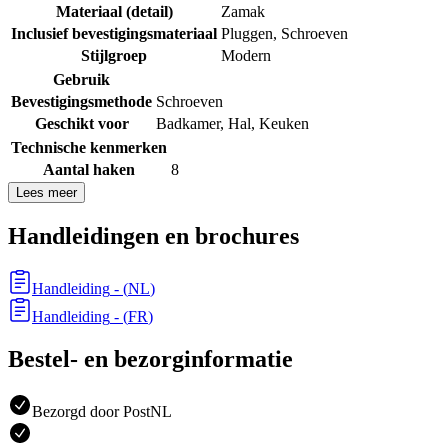
Materiaal (detail)
Zamak
Inclusief bevestigingsmateriaal
Pluggen
,
Schroeven
Stijlgroep
Modern
Gebruik
Bevestigingsmethode
Schroeven
Geschikt voor
Badkamer
,
Hal
,
Keuken
Technische kenmerken
Aantal haken
8
Lees meer
Handleidingen en brochures
Handleiding
- (
NL
)
Handleiding
- (
FR
)
Bestel- en bezorginformatie
Bezorgd door PostNL