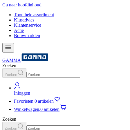
Ga naar hoofdinhoud
Toon hele assortiment
Klusadvies
Klantenservice
Actie
Bouwmarkten
GAMMA
Zoeken
Zoeken
Inloggen
Favorieten
,
0 artikelen
Winkelwagen
,
0 artikelen
Zoeken
Zoeken