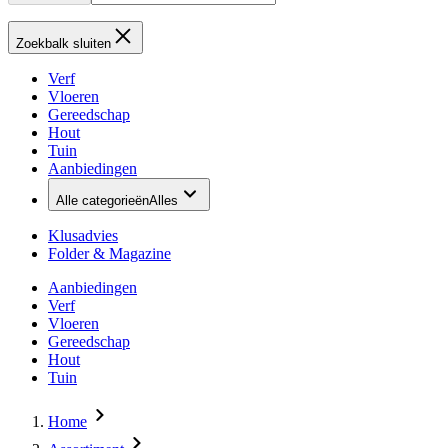
Zoekbalk sluiten
Verf
Vloeren
Gereedschap
Hout
Tuin
Aanbiedingen
Alle categorieën
Alles
Klusadvies
Folder & Magazine
Aanbiedingen
Verf
Vloeren
Gereedschap
Hout
Tuin
Home