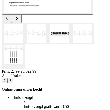
+
4
Prijs: 22.99 euro
22
.
99
Aantal haken
:
2
8
Online
bijna uitverkocht
Thuisbezorgd
€4.95
Thuisbezorgd gratis vanaf €50