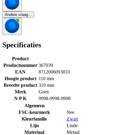
Andere vraag...
Specificaties
Product
Productnummer
367039
EAN
8712006093833
Hoogte product
110 mm
Breedte product
310 mm
Merk
Geen
N P K
9998-9998-9998
Algemeen
FSC-keurmerk
Nee
Kleurfamilie
Zwart
Lijn
Linde
Materiaal
Metaal