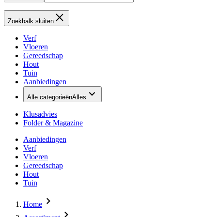
Zoekbalk sluiten
Verf
Vloeren
Gereedschap
Hout
Tuin
Aanbiedingen
Alle categorieën
Alles
Klusadvies
Folder & Magazine
Aanbiedingen
Verf
Vloeren
Gereedschap
Hout
Tuin
Home