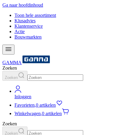
Ga naar hoofdinhoud
Toon hele assortiment
Klusadvies
Klantenservice
Actie
Bouwmarkten
GAMMA
Zoeken
Zoeken
Inloggen
Favorieten
,
0 artikelen
Winkelwagen
,
0 artikelen
Zoeken
Zoeken