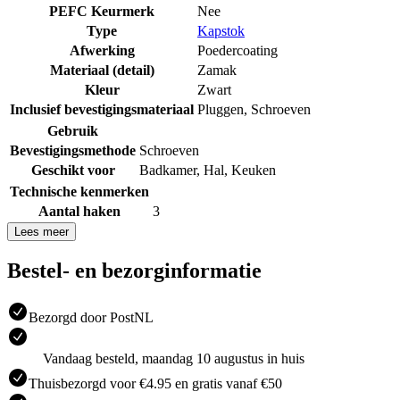
PEFC Keurmerk
Nee
Type
Kapstok
Afwerking
Poedercoating
Materiaal (detail)
Zamak
Kleur
Zwart
Inclusief bevestigingsmateriaal
Pluggen
,
Schroeven
Gebruik
Bevestigingsmethode
Schroeven
Geschikt voor
Badkamer
,
Hal
,
Keuken
Technische kenmerken
Aantal haken
3
Lees meer
Bestel- en bezorginformatie
Bezorgd door PostNL
Vandaag besteld, maandag 10 augustus in huis
Thuisbezorgd voor €4.95 en gratis vanaf €50