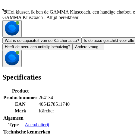
👋
Hoi klusser, ik ben de GAMMA Kluscoach, een handige chatbot, en 
GAMMA Kluscoach - Altijd bereikbaar
Wat is de capaciteit van de Kärcher accu?
Is de accu geschikt voor al
Heeft de accu een antislip-behuizing?
Andere vraag...
Specificaties
Product
Productnummer
264134
EAN
4054278511740
Merk
Kärcher
Algemeen
Type
Accu/batterij
Technische kenmerken