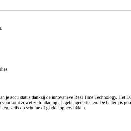
n.
lies
 van je accu-status dankzij de innovatieve Real Time Technology. Het LC
n voorkomt zowel zelfontlading als geheugeneffecten. De batterij is ge
uiken, zelfs op schuine of gladde oppervlakken.