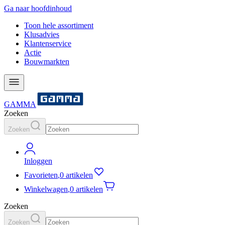
Ga naar hoofdinhoud
Toon hele assortiment
Klusadvies
Klantenservice
Actie
Bouwmarkten
GAMMA
Zoeken
Zoeken
Inloggen
Favorieten
,
0 artikelen
Winkelwagen
,
0 artikelen
Zoeken
Zoeken