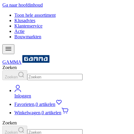
Ga naar hoofdinhoud
Toon hele assortiment
Klusadvies
Klantenservice
Actie
Bouwmarkten
GAMMA
Zoeken
Zoeken
Inloggen
Favorieten
,
0 artikelen
Winkelwagen
,
0 artikelen
Zoeken
Zoeken