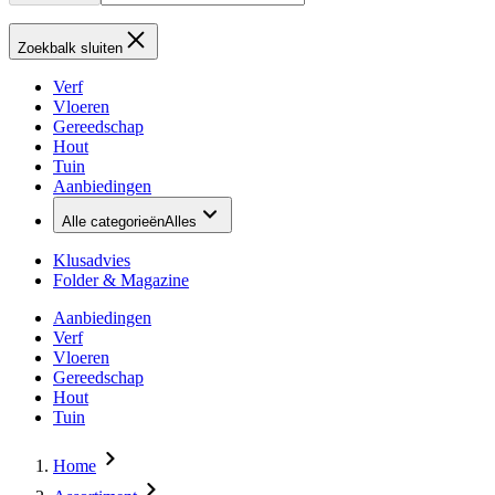
Zoekbalk sluiten
Verf
Vloeren
Gereedschap
Hout
Tuin
Aanbiedingen
Alle categorieën
Alles
Klusadvies
Folder & Magazine
Aanbiedingen
Verf
Vloeren
Gereedschap
Hout
Tuin
Home