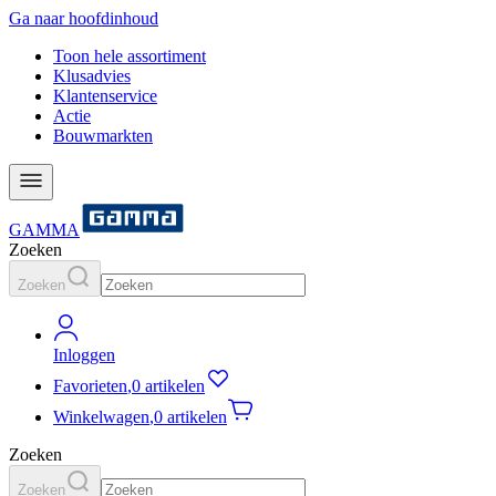
Ga naar hoofdinhoud
Toon hele assortiment
Klusadvies
Klantenservice
Actie
Bouwmarkten
GAMMA
Zoeken
Zoeken
Inloggen
Favorieten
,
0 artikelen
Winkelwagen
,
0 artikelen
Zoeken
Zoeken