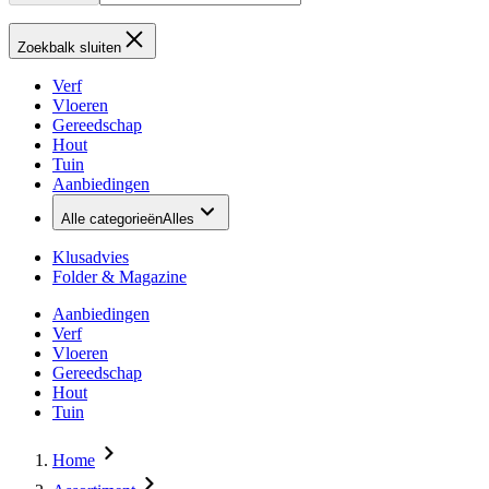
Zoekbalk sluiten
Verf
Vloeren
Gereedschap
Hout
Tuin
Aanbiedingen
Alle categorieën
Alles
Klusadvies
Folder & Magazine
Aanbiedingen
Verf
Vloeren
Gereedschap
Hout
Tuin
Home