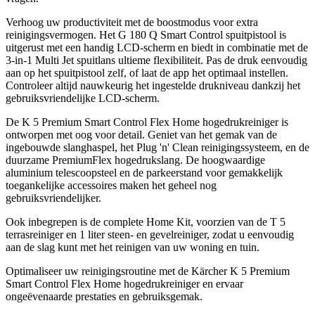
Verhoog uw productiviteit met de boostmodus voor extra
reinigingsvermogen. Het G 180 Q Smart Control spuitpistool is
uitgerust met een handig LCD-scherm en biedt in combinatie met de
3-in-1 Multi Jet spuitlans ultieme flexibiliteit. Pas de druk eenvoudig
aan op het spuitpistool zelf, of laat de app het optimaal instellen.
Controleer altijd nauwkeurig het ingestelde drukniveau dankzij het
gebruiksvriendelijke LCD-scherm.
De K 5 Premium Smart Control Flex Home hogedrukreiniger is
ontworpen met oog voor detail. Geniet van het gemak van de
ingebouwde slanghaspel, het Plug 'n' Clean reinigingssysteem, en de
duurzame PremiumFlex hogedrukslang. De hoogwaardige
aluminium telescoopsteel en de parkeerstand voor gemakkelijk
toegankelijke accessoires maken het geheel nog
gebruiksvriendelijker.
Ook inbegrepen is de complete Home Kit, voorzien van de T 5
terrasreiniger en 1 liter steen- en gevelreiniger, zodat u eenvoudig
aan de slag kunt met het reinigen van uw woning en tuin.
Optimaliseer uw reinigingsroutine met de Kärcher K 5 Premium
Smart Control Flex Home hogedrukreiniger en ervaar
ongeëvenaarde prestaties en gebruiksgemak.