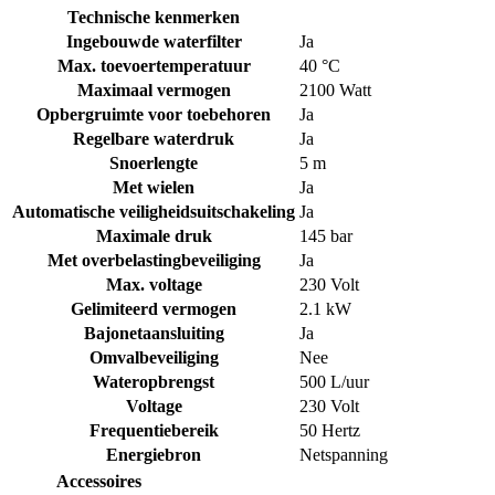
Technische kenmerken
Ingebouwde waterfilter
Ja
Max. toevoertemperatuur
40 °C
Maximaal vermogen
2100 Watt
Opbergruimte voor toebehoren
Ja
Regelbare waterdruk
Ja
Snoerlengte
5 m
Met wielen
Ja
Automatische veiligheidsuitschakeling
Ja
Maximale druk
145 bar
Met overbelastingbeveiliging
Ja
Max. voltage
230 Volt
Gelimiteerd vermogen
2.1 kW
Bajonetaansluiting
Ja
Omvalbeveiliging
Nee
Wateropbrengst
500 L/uur
Voltage
230 Volt
Frequentiebereik
50 Hertz
Energiebron
Netspanning
Accessoires