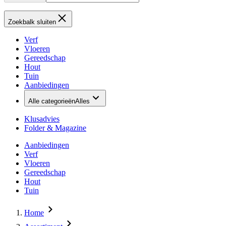
Zoekbalk sluiten
Verf
Vloeren
Gereedschap
Hout
Tuin
Aanbiedingen
Alle categorieën
Alles
Klusadvies
Folder & Magazine
Aanbiedingen
Verf
Vloeren
Gereedschap
Hout
Tuin
Home