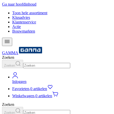
Ga naar hoofdinhoud
Toon hele assortiment
Klusadvies
Klantenservice
Actie
Bouwmarkten
GAMMA
Zoeken
Zoeken
Inloggen
Favorieten
,
0 artikelen
Winkelwagen
,
0 artikelen
Zoeken
Zoeken