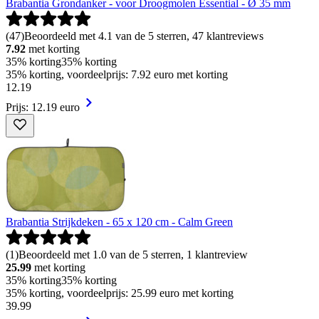
Brabantia Grondanker - voor Droogmolen Essential - Ø 35 mm
(
47
)
Beoordeeld met 4.1 van de 5 sterren, 47 klantreviews
7.92
met korting
35% korting
35% korting
35% korting, voordeelprijs: 7.92 euro met korting
12
.
19
Prijs: 12.19 euro
Brabantia Strijkdeken - 65 x 120 cm - Calm Green
(
1
)
Beoordeeld met 1.0 van de 5 sterren, 1 klantreview
25.99
met korting
35% korting
35% korting
35% korting, voordeelprijs: 25.99 euro met korting
39
.
99