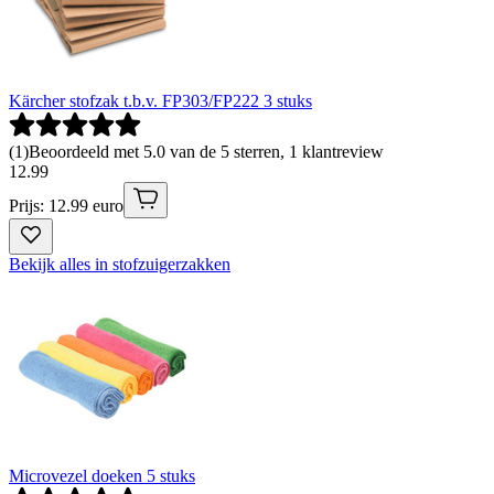
Kärcher stofzak t.b.v. FP303/FP222 3 stuks
(
1
)
Beoordeeld met 5.0 van de 5 sterren, 1 klantreview
12
.
99
Prijs: 12.99 euro
Bekijk alles in stofzuigerzakken
Microvezel doeken 5 stuks