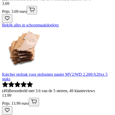
3
.
69
Prijs: 3.69 euro
Bekijk alles in schoonmaakdoekjes
Kärcher stofzak voor stofzuiger papier MV2/WD 2.200/A20xx 5
stuks
(
49
)
Beoordeeld met 3.6 van de 5 sterren, 49 klantreviews
13
.
99
Prijs: 13.99 euro