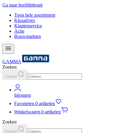
Ga naar hoofdinhoud
Toon hele assortiment
Klusadvies
Klantenservice
Actie
Bouwmarkten
GAMMA
Zoeken
Zoeken
Inloggen
Favorieten
,
0 artikelen
Winkelwagen
,
0 artikelen
Zoeken
Zoeken