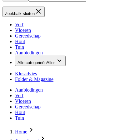
Zoekbalk sluiten
Verf
Vloeren
Gereedschap
Hout
Tuin
Aanbiedingen
Alle categorieën
Alles
Klusadvies
Folder & Magazine
Aanbiedingen
Verf
Vloeren
Gereedschap
Hout
Tuin
Home