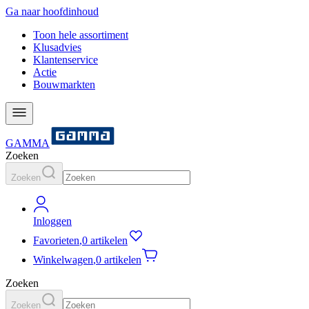
Ga naar hoofdinhoud
Toon hele assortiment
Klusadvies
Klantenservice
Actie
Bouwmarkten
GAMMA
Zoeken
Zoeken
Inloggen
Favorieten
,
0 artikelen
Winkelwagen
,
0 artikelen
Zoeken
Zoeken