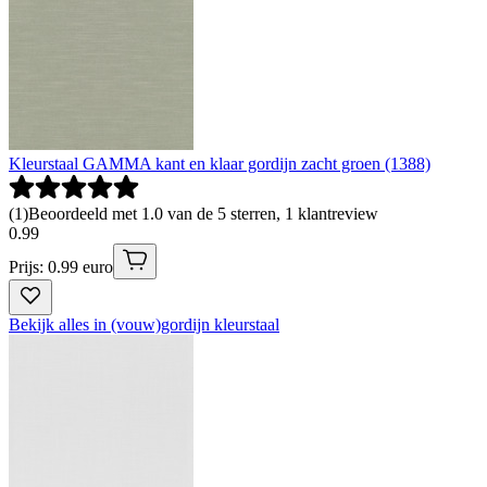
Kleurstaal GAMMA kant en klaar gordijn zacht groen (1388)
(
1
)
Beoordeeld met 1.0 van de 5 sterren, 1 klantreview
0
.
99
Prijs: 0.99 euro
Bekijk alles in (vouw)gordijn kleurstaal