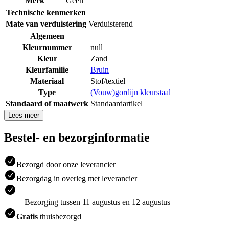
Merk
Geen
Technische kenmerken
Mate van verduistering
Verduisterend
Algemeen
Kleurnummer
null
Kleur
Zand
Kleurfamilie
Bruin
Materiaal
Stof/textiel
Type
(Vouw)gordijn kleurstaal
Standaard of maatwerk
Standaardartikel
Lees meer
Bestel- en bezorginformatie
Bezorgd door onze leverancier
Bezorgdag in overleg met leverancier
Bezorging tussen 11 augustus en 12 augustus
Gratis
thuisbezorgd