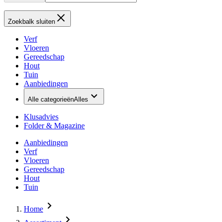
Zoekbalk sluiten
Verf
Vloeren
Gereedschap
Hout
Tuin
Aanbiedingen
Alle categorieën
Alles
Klusadvies
Folder & Magazine
Aanbiedingen
Verf
Vloeren
Gereedschap
Hout
Tuin
Home