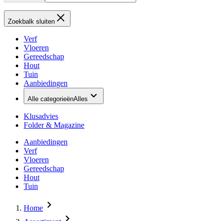
Zoekbalk sluiten
Verf
Vloeren
Gereedschap
Hout
Tuin
Aanbiedingen
Alle categorieën
Alles
Klusadvies
Folder & Magazine
Aanbiedingen
Verf
Vloeren
Gereedschap
Hout
Tuin
Home