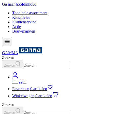
Ga naar hoofdinhoud
Toon hele assortiment
Klusadvies
Klantenservice
Actie
Bouwmarkten
GAMMA
Zoeken
Zoeken
Inloggen
Favorieten
,
0 artikelen
Winkelwagen
,
0 artikelen
Zoeken
Zoeken