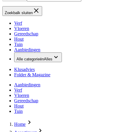
Zoekbalk sluiten
Verf
Vloeren
Gereedschap
Hout
Tuin
Aanbiedingen
Alle categorieën
Alles
Klusadvies
Folder & Magazine
Aanbiedingen
Verf
Vloeren
Gereedschap
Hout
Tuin
Home