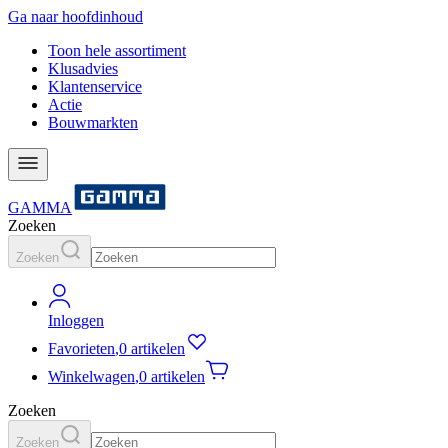
Ga naar hoofdinhoud
Toon hele assortiment
Klusadvies
Klantenservice
Actie
Bouwmarkten
GAMMA
Zoeken
Zoeken
Inloggen
Favorieten
,
0 artikelen
Winkelwagen
,
0 artikelen
Zoeken
Zoeken