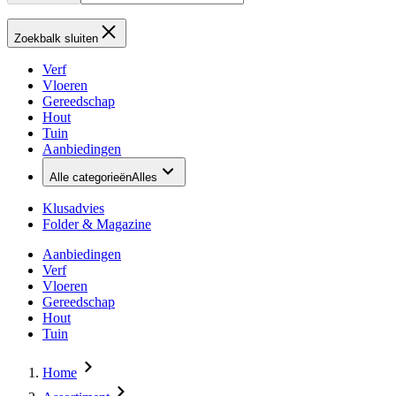
Zoekbalk sluiten
Verf
Vloeren
Gereedschap
Hout
Tuin
Aanbiedingen
Alle categorieën
Alles
Klusadvies
Folder & Magazine
Aanbiedingen
Verf
Vloeren
Gereedschap
Hout
Tuin
Home