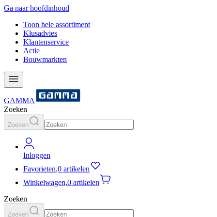
Ga naar hoofdinhoud
Toon hele assortiment
Klusadvies
Klantenservice
Actie
Bouwmarkten
GAMMA
Zoeken
Zoeken
Inloggen
Favorieten
,
0 artikelen
Winkelwagen
,
0 artikelen
Zoeken
Zoeken