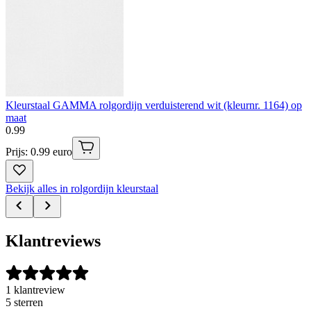
Kleurstaal GAMMA rolgordijn verduisterend wit (kleurnr. 1164) op
maat
0
.
99
Prijs: 0.99 euro
Bekijk alles in rolgordijn kleurstaal
Klantreviews
1 klantreview
5 sterren