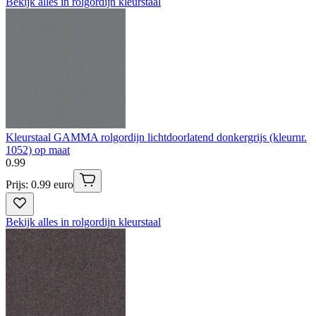
Bekijk alles in rolgordijn kleurstaal
Kleurstaal GAMMA rolgordijn lichtdoorlatend donkergrijs (kleurnr.
1052) op maat
0
.
99
Prijs: 0.99 euro
Bekijk alles in rolgordijn kleurstaal