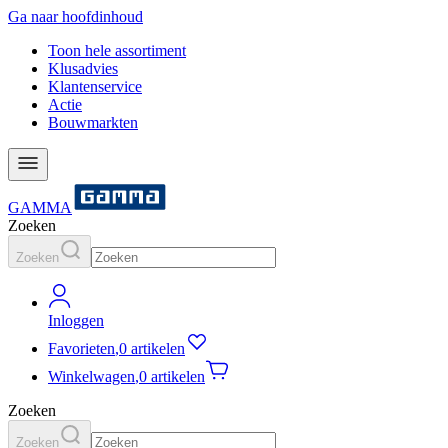
Ga naar hoofdinhoud
Toon hele assortiment
Klusadvies
Klantenservice
Actie
Bouwmarkten
GAMMA
Zoeken
Zoeken
Inloggen
Favorieten
,
0 artikelen
Winkelwagen
,
0 artikelen
Zoeken
Zoeken