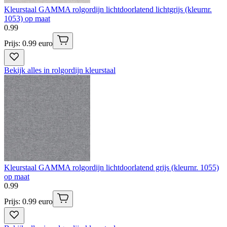
Kleurstaal GAMMA rolgordijn lichtdoorlatend lichtgrijs (kleurnr.
1053) op maat
0
.
99
Prijs: 0.99 euro
Bekijk alles in rolgordijn kleurstaal
Kleurstaal GAMMA rolgordijn lichtdoorlatend grijs (kleurnr. 1055)
op maat
0
.
99
Prijs: 0.99 euro