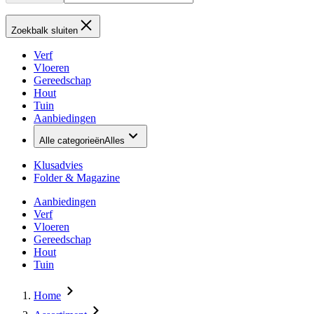
Zoekbalk sluiten
Verf
Vloeren
Gereedschap
Hout
Tuin
Aanbiedingen
Alle categorieën
Alles
Klusadvies
Folder & Magazine
Aanbiedingen
Verf
Vloeren
Gereedschap
Hout
Tuin
Home