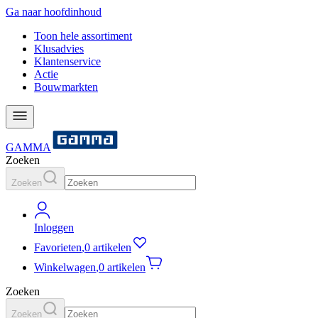
Ga naar hoofdinhoud
Toon hele assortiment
Klusadvies
Klantenservice
Actie
Bouwmarkten
GAMMA
Zoeken
Zoeken
Inloggen
Favorieten
,
0 artikelen
Winkelwagen
,
0 artikelen
Zoeken
Zoeken