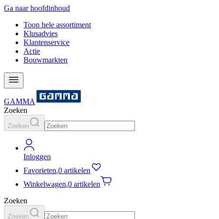
Ga naar hoofdinhoud
Toon hele assortiment
Klusadvies
Klantenservice
Actie
Bouwmarkten
GAMMA
Zoeken
Zoeken
Inloggen
Favorieten
,
0 artikelen
Winkelwagen
,
0 artikelen
Zoeken
Zoeken