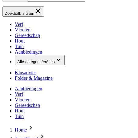
Zoekbalk sluiten
Verf
Vloeren
Gereedschap
Hout
Tuin
Aanbiedingen
Alle categorieën
Alles
Klusadvies
Folder & Magazine
Aanbiedingen
Verf
Vloeren
Gereedschap
Hout
Tuin
Home