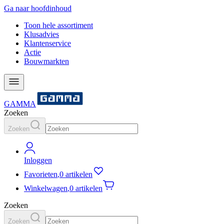
Ga naar hoofdinhoud
Toon hele assortiment
Klusadvies
Klantenservice
Actie
Bouwmarkten
GAMMA
Zoeken
Zoeken
Inloggen
Favorieten
,
0 artikelen
Winkelwagen
,
0 artikelen
Zoeken
Zoeken