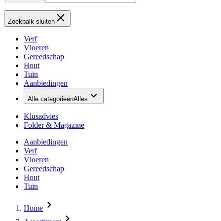
Zoekbalk sluiten
Verf
Vloeren
Gereedschap
Hout
Tuin
Aanbiedingen
Alle categorieën
Alles
Klusadvies
Folder & Magazine
Aanbiedingen
Verf
Vloeren
Gereedschap
Hout
Tuin
Home