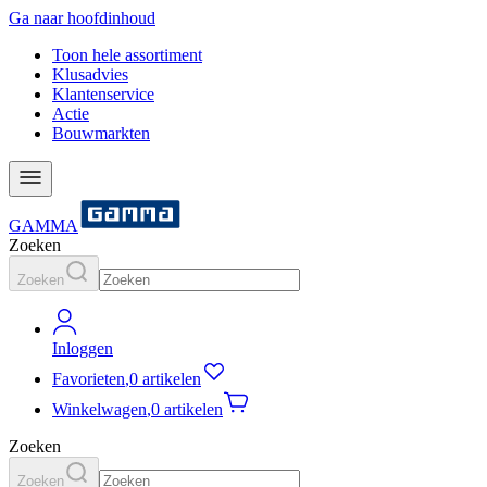
Ga naar hoofdinhoud
Toon hele assortiment
Klusadvies
Klantenservice
Actie
Bouwmarkten
GAMMA
Zoeken
Zoeken
Inloggen
Favorieten
,
0 artikelen
Winkelwagen
,
0 artikelen
Zoeken
Zoeken