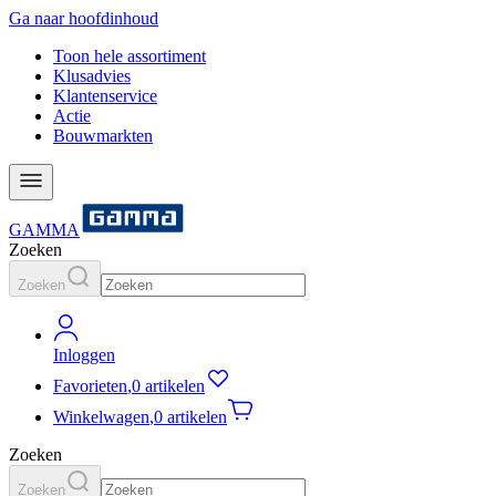
Ga naar hoofdinhoud
Toon hele assortiment
Klusadvies
Klantenservice
Actie
Bouwmarkten
GAMMA
Zoeken
Zoeken
Inloggen
Favorieten
,
0 artikelen
Winkelwagen
,
0 artikelen
Zoeken
Zoeken