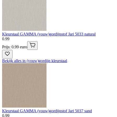
Kleurstaal GAMMA (vouw)gordijnstof Jari 5033 natural
0
.
99
Prijs: 0.99 euro
Bekijk alles in (vouw)gordijn kleurstaal
Kleurstaal GAMMA (vouw)gordijnstof Jari 5037 sand
0
.
99