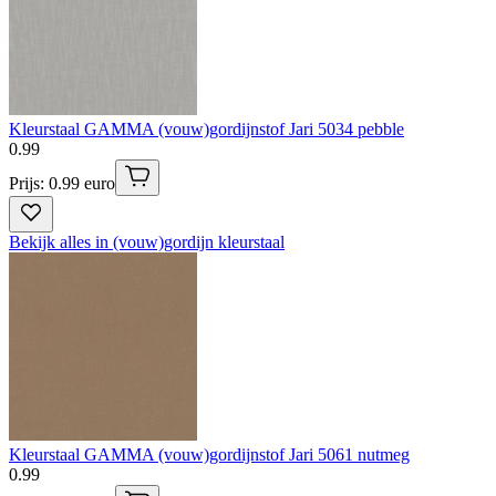
Kleurstaal GAMMA (vouw)gordijnstof Jari 5034 pebble
0
.
99
Prijs: 0.99 euro
Bekijk alles in (vouw)gordijn kleurstaal
Kleurstaal GAMMA (vouw)gordijnstof Jari 5061 nutmeg
0
.
99