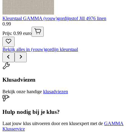
Kleurstaal GAMMA (vouw)gordijnstof Jill 4976 linen
0
.
99
Prijs: 0.99 euro
Bekijk alles in (vouw)gordijn kleurstaal
Klusadviezen
Bekijk onze handige
klusadviezen
Hulp nodig bij je klus?
Laat jouw klus uitvoeren door een klusexpert met de
GAMMA
Klusservice