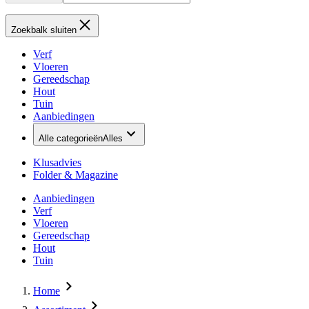
Zoekbalk sluiten
Verf
Vloeren
Gereedschap
Hout
Tuin
Aanbiedingen
Alle categorieën
Alles
Klusadvies
Folder & Magazine
Aanbiedingen
Verf
Vloeren
Gereedschap
Hout
Tuin
Home