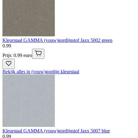
Kleurstaal GAMMA (vouw)gordijnstof Jaxx 5002 green
0
.
99
Prijs: 0.99 euro
Bekijk alles in (vouw)gordijn kleurstaal
Kleurstaal GAMMA (vouw)gordijnstof Jaxx 5007 blue
0
.
99