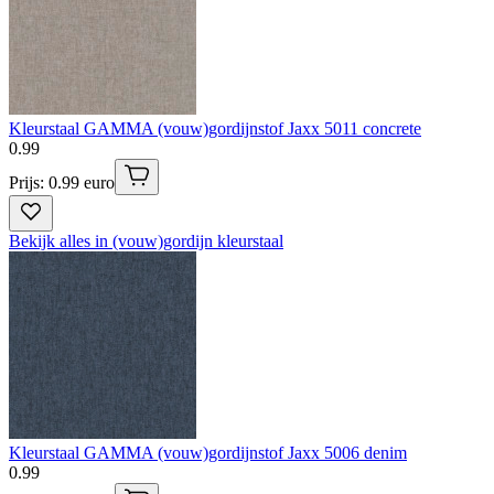
Kleurstaal GAMMA (vouw)gordijnstof Jaxx 5011 concrete
0
.
99
Prijs: 0.99 euro
Bekijk alles in (vouw)gordijn kleurstaal
Kleurstaal GAMMA (vouw)gordijnstof Jaxx 5006 denim
0
.
99