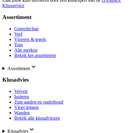
Laat jouw klus uitvoeren door een klusexpert met de
GAMMA
Klusservice
Assortiment
Gereedschap
Verf
Vloeren & tegels
Tuin
Alle merken
Bekijk het assortiment
Assortiment
Klusadvies
Verven
Isoleren
Tuin aanleg en onderhoud
Vloer leggen
Wanden
Bekijk alle klusadviezen
Klusadvies