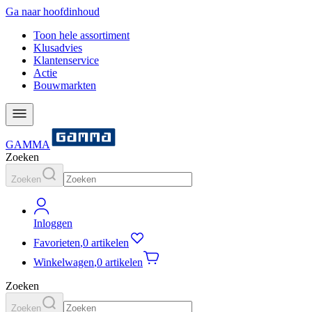
Ga naar hoofdinhoud
Toon hele assortiment
Klusadvies
Klantenservice
Actie
Bouwmarkten
GAMMA
Zoeken
Zoeken
Inloggen
Favorieten
,
0 artikelen
Winkelwagen
,
0 artikelen
Zoeken
Zoeken