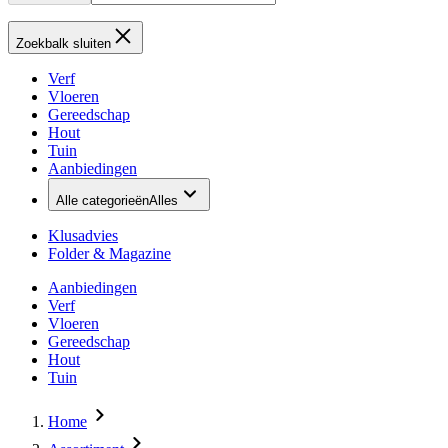
Zoekbalk sluiten
Verf
Vloeren
Gereedschap
Hout
Tuin
Aanbiedingen
Alle categorieën
Alles
Klusadvies
Folder & Magazine
Aanbiedingen
Verf
Vloeren
Gereedschap
Hout
Tuin
Home