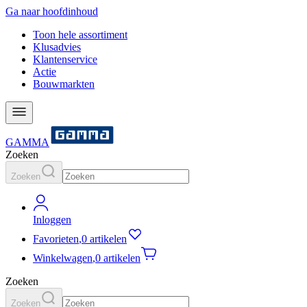
Ga naar hoofdinhoud
Toon hele assortiment
Klusadvies
Klantenservice
Actie
Bouwmarkten
GAMMA
Zoeken
Zoeken
Inloggen
Favorieten
,
0 artikelen
Winkelwagen
,
0 artikelen
Zoeken
Zoeken