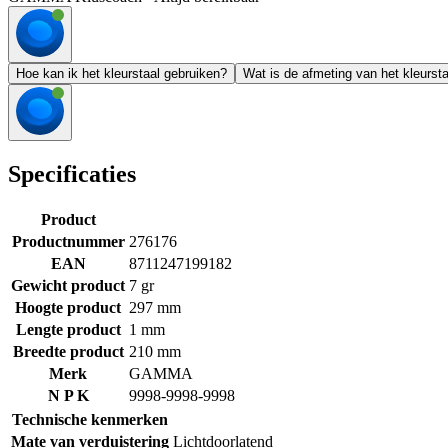
Hoe kan ik het kleurstaal gebruiken?
Wat is de afmeting van het kleurst
Specificaties
Product
Productnummer
276176
EAN
8711247199182
Gewicht product
7 gr
Hoogte product
297 mm
Lengte product
1 mm
Breedte product
210 mm
Merk
GAMMA
N P K
9998-9998-9998
Technische kenmerken
Mate van verduistering
Lichtdoorlatend