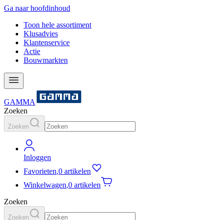
Ga naar hoofdinhoud
Toon hele assortiment
Klusadvies
Klantenservice
Actie
Bouwmarkten
GAMMA
Zoeken
Zoeken
Inloggen
Favorieten
,
0 artikelen
Winkelwagen
,
0 artikelen
Zoeken
Zoeken