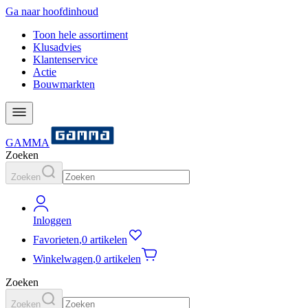
Ga naar hoofdinhoud
Toon hele assortiment
Klusadvies
Klantenservice
Actie
Bouwmarkten
GAMMA
Zoeken
Zoeken
Inloggen
Favorieten
,
0 artikelen
Winkelwagen
,
0 artikelen
Zoeken
Zoeken