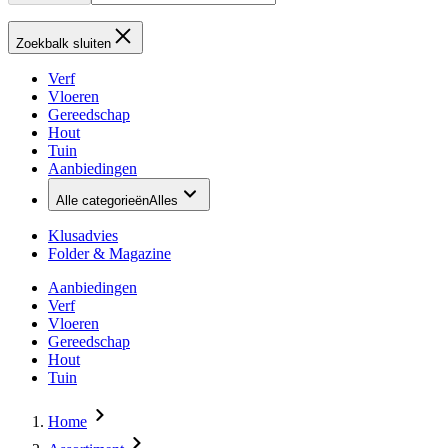
Zoekbalk sluiten
Verf
Vloeren
Gereedschap
Hout
Tuin
Aanbiedingen
Alle categorieën
Alles
Klusadvies
Folder & Magazine
Aanbiedingen
Verf
Vloeren
Gereedschap
Hout
Tuin
Home