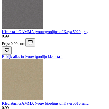
Kleurstaal GAMMA (vouw)gordijnstof Kaya 5029 grey
0
.
99
Prijs: 0.99 euro
Bekijk alles in (vouw)gordijn kleurstaal
Kleurstaal GAMMA (vouw)gordijnstof Kaya 5016 sand
0
.
99