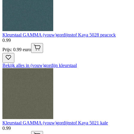
Kleurstaal GAMMA (vouw)gordijnstof Kaya 5028 peacock
0
.
99
Prijs: 0.99 euro
Bekijk alles in (vouw)gordijn kleurstaal
Kleurstaal GAMMA (vouw)gordijnstof Kaya 5021 kale
0
.
99