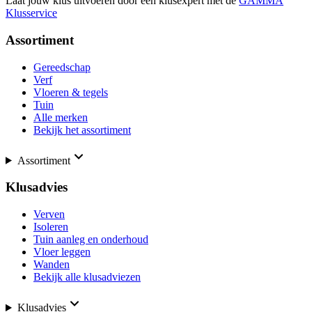
Laat jouw klus uitvoeren door een klusexpert met de
GAMMA
Klusservice
Assortiment
Gereedschap
Verf
Vloeren & tegels
Tuin
Alle merken
Bekijk het assortiment
Assortiment
Klusadvies
Verven
Isoleren
Tuin aanleg en onderhoud
Vloer leggen
Wanden
Bekijk alle klusadviezen
Klusadvies