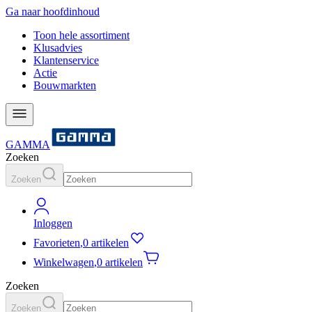
Ga naar hoofdinhoud
Toon hele assortiment
Klusadvies
Klantenservice
Actie
Bouwmarkten
GAMMA
Zoeken
Zoeken
Inloggen
Favorieten
,
0 artikelen
Winkelwagen
,
0 artikelen
Zoeken
Zoeken