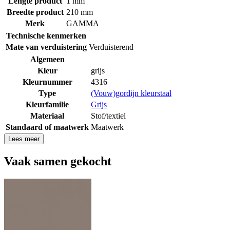
Lengte product
1 mm
Breedte product
210 mm
Merk
GAMMA
Technische kenmerken
Mate van verduistering
Verduisterend
Algemeen
Kleur
grijs
Kleurnummer
4316
Type
(Vouw)gordijn kleurstaal
Kleurfamilie
Grijs
Materiaal
Stof/textiel
Standaard of maatwerk
Maatwerk
Lees meer
Vaak samen gekocht