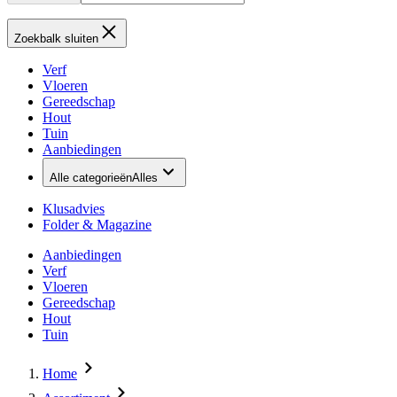
Zoekbalk sluiten
Verf
Vloeren
Gereedschap
Hout
Tuin
Aanbiedingen
Alle categorieën
Alles
Klusadvies
Folder & Magazine
Aanbiedingen
Verf
Vloeren
Gereedschap
Hout
Tuin
Home