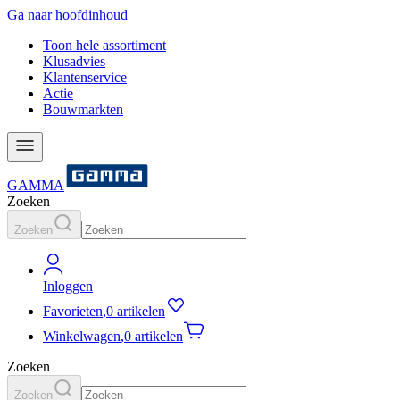
Ga naar hoofdinhoud
Toon hele assortiment
Klusadvies
Klantenservice
Actie
Bouwmarkten
GAMMA
Zoeken
Zoeken
Inloggen
Favorieten
,
0 artikelen
Winkelwagen
,
0 artikelen
Zoeken
Zoeken