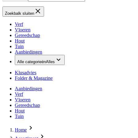
Zoekbalk sluiten
Verf
Vloeren
Gereedschap
Hout
Tuin
Aanbiedingen
Alle categorieën
Alles
Klusadvies
Folder & Magazine
Aanbiedingen
Verf
Vloeren
Gereedschap
Hout
Tuin
Home