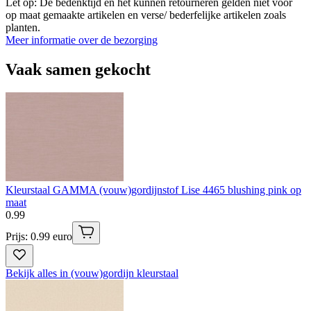
Let op: De bedenktijd en het kunnen retourneren gelden niet voor
op maat gemaakte artikelen en verse/ bederfelijke artikelen zoals
planten.
Meer informatie over de bezorging
Vaak samen gekocht
Kleurstaal GAMMA (vouw)gordijnstof Lise 4465 blushing pink op
maat
0
.
99
Prijs: 0.99 euro
Bekijk alles in (vouw)gordijn kleurstaal