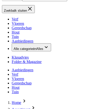
Zoekbalk sluiten
Verf
Vloeren
Gereedschap
Hout
Tuin
Aanbiedingen
Alle categorieën
Alles
Klusadvies
Folder & Magazine
Aanbiedingen
Verf
Vloeren
Gereedschap
Hout
Tuin
Home