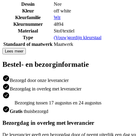
Dessin
Nee
Kleur
off white
Kleurfamilie
Wit
Kleurnummer
4894
Materiaal
Stof/textiel
Type
(Vouw)gordijn kleurstaal
Standaard of maatwerk
Maatwerk
Lees meer
Bestel- en bezorginformatie
Bezorgd door onze leverancier
Bezorgdag in overleg met leverancier
Bezorging tussen 17 augustus en 24 augustus
Gratis
thuisbezorgd
Bezorgdag in overleg met leverancier
De leverancier geeft een bezorgdag door of neemt uiterlijk een dag vo