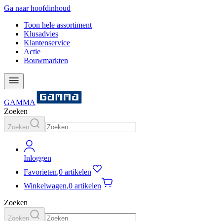
Ga naar hoofdinhoud
Toon hele assortiment
Klusadvies
Klantenservice
Actie
Bouwmarkten
GAMMA
Zoeken
Zoeken
Inloggen
Favorieten
,
0 artikelen
Winkelwagen
,
0 artikelen
Zoeken
Zoeken