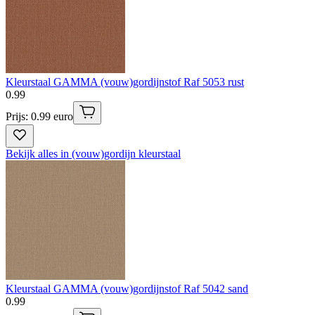
Kleurstaal GAMMA (vouw)gordijnstof Raf 5053 rust
0
.
99
Prijs: 0.99 euro
Bekijk alles in (vouw)gordijn kleurstaal
Kleurstaal GAMMA (vouw)gordijnstof Raf 5042 sand
0
.
99