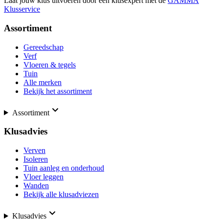
Laat jouw klus uitvoeren door een klusexpert met de
GAMMA
Klusservice
Assortiment
Gereedschap
Verf
Vloeren & tegels
Tuin
Alle merken
Bekijk het assortiment
Assortiment
Klusadvies
Verven
Isoleren
Tuin aanleg en onderhoud
Vloer leggen
Wanden
Bekijk alle klusadviezen
Klusadvies