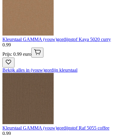
Kleurstaal GAMMA (vouw)gordijnstof Kaya 5020 curry
0
.
99
Prijs: 0.99 euro
Bekijk alles in (vouw)gordijn kleurstaal
Kleurstaal GAMMA (vouw)gordijnstof Raf 5055 coffee
0
.
99