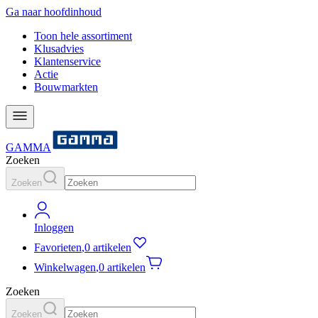
Ga naar hoofdinhoud
Toon hele assortiment
Klusadvies
Klantenservice
Actie
Bouwmarkten
GAMMA
Zoeken
Zoeken
Inloggen
Favorieten
,
0 artikelen
Winkelwagen
,
0 artikelen
Zoeken
Zoeken