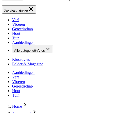
Zoekbalk sluiten
Verf
Vloeren
Gereedschap
Hout
Tuin
Aanbiedingen
Alle categorieën
Alles
Klusadvies
Folder & Magazine
Aanbiedingen
Verf
Vloeren
Gereedschap
Hout
Tuin
Home