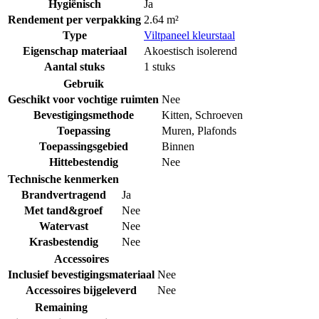
Hygiënisch
Ja
Rendement per verpakking
2.64 m²
Type
Viltpaneel kleurstaal
Eigenschap materiaal
Akoestisch isolerend
Aantal stuks
1 stuks
Gebruik
Geschikt voor vochtige ruimten
Nee
Bevestigingsmethode
Kitten
,
Schroeven
Toepassing
Muren
,
Plafonds
Toepassingsgebied
Binnen
Hittebestendig
Nee
Technische kenmerken
Brandvertragend
Ja
Met tand&groef
Nee
Watervast
Nee
Krasbestendig
Nee
Accessoires
Inclusief bevestigingsmateriaal
Nee
Accessoires bijgeleverd
Nee
Remaining