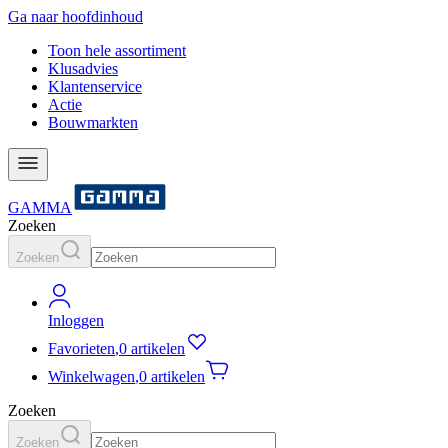
Ga naar hoofdinhoud
Toon hele assortiment
Klusadvies
Klantenservice
Actie
Bouwmarkten
GAMMA
Zoeken
Zoeken
Inloggen
Favorieten
,
0 artikelen
Winkelwagen
,
0 artikelen
Zoeken
Zoeken