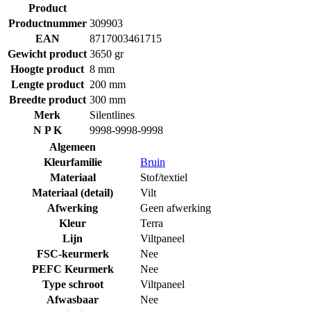
Product
Productnummer
309903
EAN
8717003461715
Gewicht product
3650 gr
Hoogte product
8 mm
Lengte product
200 mm
Breedte product
300 mm
Merk
Silentlines
N P K
9998-9998-9998
Algemeen
Kleurfamilie
Bruin
Materiaal
Stof/textiel
Materiaal (detail)
Vilt
Afwerking
Geen afwerking
Kleur
Terra
Lijn
Viltpaneel
FSC-keurmerk
Nee
PEFC Keurmerk
Nee
Type schroot
Viltpaneel
Afwasbaar
Nee