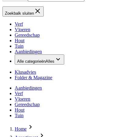
Zoekbalk sluiten
Verf
Vloeren
Gereedschap
Hout
Tuin
Aanbiedingen
Alle categorieën
Alles
Klusadvies
Folder & Magazine
Aanbiedingen
Verf
Vloeren
Gereedschap
Hout
Tuin
Home