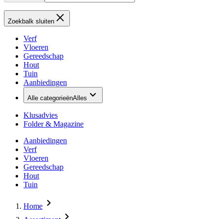
Zoekbalk sluiten
Verf
Vloeren
Gereedschap
Hout
Tuin
Aanbiedingen
Alle categorieën
Alles
Klusadvies
Folder & Magazine
Aanbiedingen
Verf
Vloeren
Gereedschap
Hout
Tuin
Home