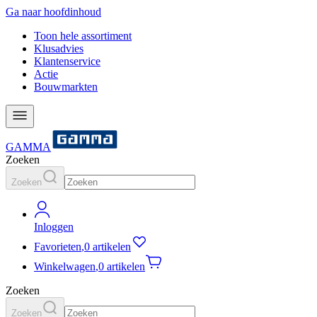
Ga naar hoofdinhoud
Toon hele assortiment
Klusadvies
Klantenservice
Actie
Bouwmarkten
GAMMA
Zoeken
Zoeken
Inloggen
Favorieten
,
0 artikelen
Winkelwagen
,
0 artikelen
Zoeken
Zoeken