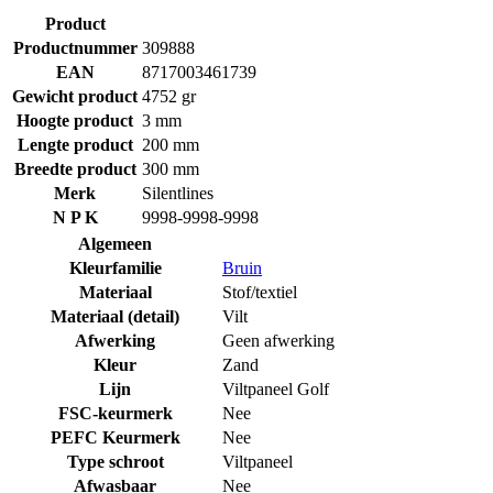
Product
Productnummer
309888
EAN
8717003461739
Gewicht product
4752 gr
Hoogte product
3 mm
Lengte product
200 mm
Breedte product
300 mm
Merk
Silentlines
N P K
9998-9998-9998
Algemeen
Kleurfamilie
Bruin
Materiaal
Stof/textiel
Materiaal (detail)
Vilt
Afwerking
Geen afwerking
Kleur
Zand
Lijn
Viltpaneel Golf
FSC-keurmerk
Nee
PEFC Keurmerk
Nee
Type schroot
Viltpaneel
Afwasbaar
Nee