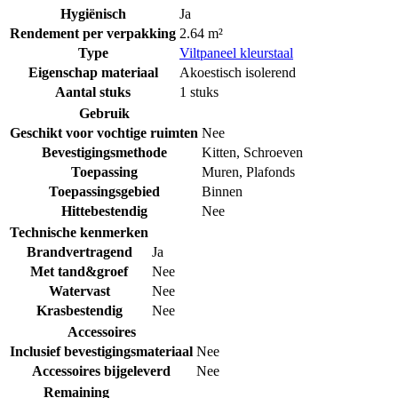
Hygiënisch
Ja
Rendement per verpakking
2.64 m²
Type
Viltpaneel kleurstaal
Eigenschap materiaal
Akoestisch isolerend
Aantal stuks
1 stuks
Gebruik
Geschikt voor vochtige ruimten
Nee
Bevestigingsmethode
Kitten
,
Schroeven
Toepassing
Muren
,
Plafonds
Toepassingsgebied
Binnen
Hittebestendig
Nee
Technische kenmerken
Brandvertragend
Ja
Met tand&groef
Nee
Watervast
Nee
Krasbestendig
Nee
Accessoires
Inclusief bevestigingsmateriaal
Nee
Accessoires bijgeleverd
Nee
Remaining