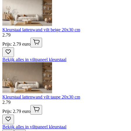
Kleurstaal lattenwand vilt beige 20x30 cm
2
.
79
Prijs: 2.79 euro
Bekijk alles in viltpaneel kleurstaal
Kleurstaal lattenwand vilt taupe 20x30 cm
2
.
79
Prijs: 2.79 euro
Bekijk alles in viltpaneel kleurstaal