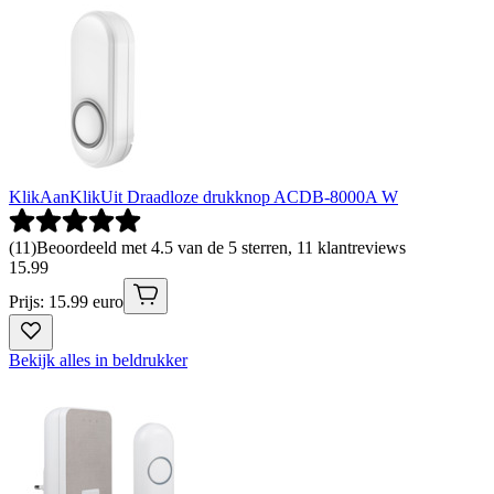
KlikAanKlikUit Draadloze drukknop ACDB-8000A W
(
11
)
Beoordeeld met 4.5 van de 5 sterren, 11 klantreviews
15
.
99
Prijs: 15.99 euro
Bekijk alles in beldrukker