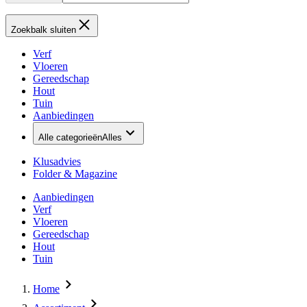
Zoekbalk sluiten
Verf
Vloeren
Gereedschap
Hout
Tuin
Aanbiedingen
Alle categorieën
Alles
Klusadvies
Folder & Magazine
Aanbiedingen
Verf
Vloeren
Gereedschap
Hout
Tuin
Home