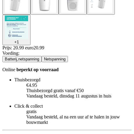
+
1
Prijs: 20.99 euro
20
.
99
Voeding
:
Batterij,netspanning
Netspanning
Online
beperkt op voorraad
Thuisbezorgd
€4.95
Thuisbezorgd gratis vanaf €50
Vandaag besteld, dinsdag 11 augustus in huis
Click & collect
gratis
Vandaag besteld, al na een uur af te halen in jouw
bouwmarkt