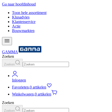
Ga naar hoofdinhoud
Toon hele assortiment
Klusadvies
Klantenservice
Actie
Bouwmarkten
GAMMA
Zoeken
Zoeken
Inloggen
Favorieten
,
0 artikelen
Winkelwagen
,
0 artikelen
Zoeken
Zoeken