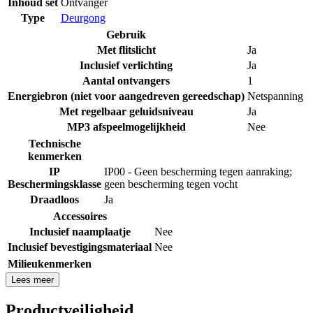
Inhoud set
Ontvanger
Type
Deurgong
Gebruik
Met flitslicht
Ja
Inclusief verlichting
Ja
Aantal ontvangers
1
Energiebron (niet voor aangedreven gereedschap)
Netspanning
Met regelbaar geluidsniveau
Ja
MP3 afspeelmogelijkheid
Nee
Technische
kenmerken
IP
IP00 - Geen bescherming tegen aanraking;
Beschermingsklasse
geen bescherming tegen vocht
Draadloos
Ja
Accessoires
Inclusief naamplaatje
Nee
Inclusief bevestigingsmateriaal
Nee
Milieukenmerken
Lees meer
Productveiligheid