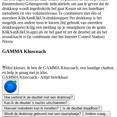
(binnenshuis) Geïntegreerde indicatieleds om aan te geven dat de
drukknop wordt ingedrukt/de bel gaat Keuze uit zes instelbare
melodieën en vier volumeniveaus Te combineren met één of
meerdere KlikAanKlikUit-drukknoppen Per drukknop is het
mogelijk een andere toon te kiezen (bij gebruik van meerdere
drukknoppen) Krijg een melding op je smartphone (in de gratis
KlikAanKlikUit-app) als de bel gaat of zet de deurbel uit als het
avond/nacht is (in combinatie met het Internet Control Station)
Nieuw
GAMMA Kluscoach
👋
Hoi klusser, ik ben de GAMMA Kluscoach, een handige chatbot,
en help je graag met je klus.
GAMMA Kluscoach - Altijd bereikbaar
Hoe verbind ik de deurbel met een drukknop?
Kan ik de deurbel 's nachts uitschakelen?
Hoeveel melodieën kan ik instellen?
Is de deurbel draadloos?
Wordt de drukknop geleverd met een naamplaatje?
Andere vraag...