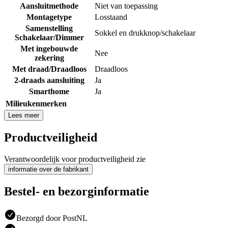
Aansluitmethode
Niet van toepassing
Montagetype
Losstaand
Samenstelling
Sokkel en drukknop/schakelaar
Schakelaar/Dimmer
Met ingebouwde
Nee
zekering
Met draad/Draadloos
Draadloos
2-draads aansluiting
Ja
Smarthome
Ja
Milieukenmerken
Lees meer
Productveiligheid
Verantwoordelijk voor productveiligheid zie
informatie over de fabrikant
Bestel- en bezorginformatie
Bezorgd door PostNL