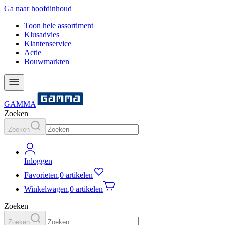
Ga naar hoofdinhoud
Toon hele assortiment
Klusadvies
Klantenservice
Actie
Bouwmarkten
GAMMA
Zoeken
Zoeken
Inloggen
Favorieten
,
0 artikelen
Winkelwagen
,
0 artikelen
Zoeken
Zoeken