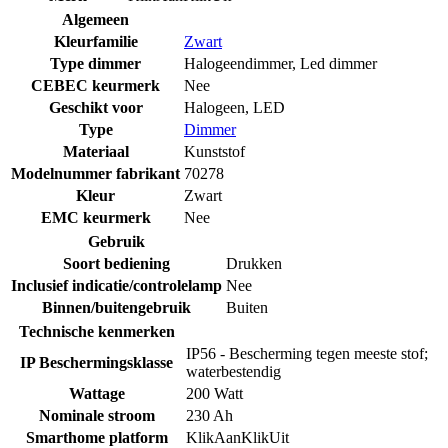
Algemeen
Kleurfamilie
Zwart
Type dimmer
Halogeendimmer
,
Led dimmer
CEBEC keurmerk
Nee
Geschikt voor
Halogeen
,
LED
Type
Dimmer
Materiaal
Kunststof
Modelnummer fabrikant
70278
Kleur
Zwart
EMC keurmerk
Nee
Gebruik
Soort bediening
Drukken
Inclusief indicatie/controlelamp
Nee
Binnen/buitengebruik
Buiten
Technische kenmerken
IP56 - Bescherming tegen meeste stof;
IP Beschermingsklasse
waterbestendig
Wattage
200 Watt
Nominale stroom
230 Ah
Smarthome platform
KlikAanKlikUit