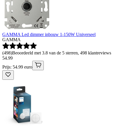
GAMMA Led dimmer inbouw 1-150W Universeel
GAMMA
(
498
)
Beoordeeld met 3.8 van de 5 sterren, 498 klantreviews
54
.
99
Prijs: 54.99 euro