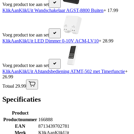
Voeg product toe aan set
KlikAanKlikUit Wandschakelaar AGST-8800 Buiten
+ 17.99
Voeg product toe aan set
KlikAanKlikUit LED Dimmer 0-10V ACM-LV10
+ 28.99
Voeg product toe aan set
KlikAanKlikUit Afstandsbediening ATMT-502 met Timerfunctie
+
26.99
Totaal 29.99
Specificaties
Product
Productnummer
166888
EAN
8713439702781
Merk
KlikAanKlikUit