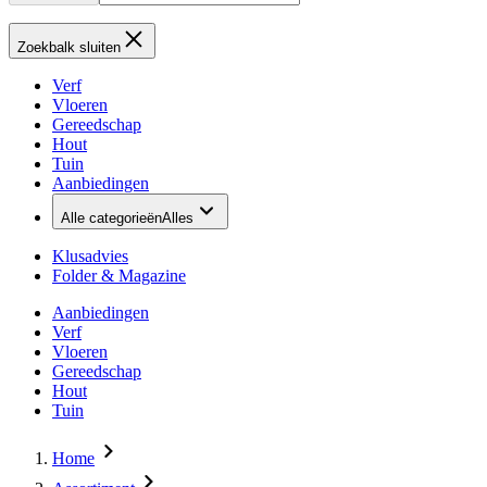
Zoekbalk sluiten
Verf
Vloeren
Gereedschap
Hout
Tuin
Aanbiedingen
Alle categorieën
Alles
Klusadvies
Folder & Magazine
Aanbiedingen
Verf
Vloeren
Gereedschap
Hout
Tuin
Home