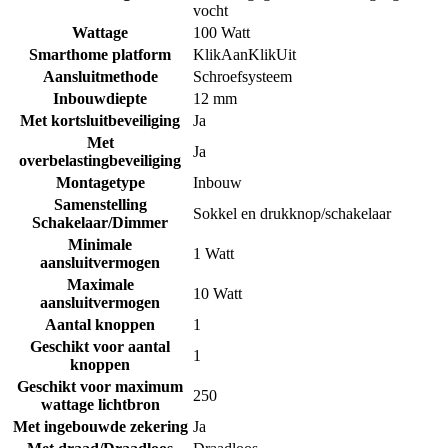
vocht
Wattage
100 Watt
Smarthome platform
KlikAanKlikUit
Aansluitmethode
Schroefsysteem
Inbouwdiepte
12 mm
Met kortsluitbeveiliging
Ja
Met
Ja
overbelastingbeveiliging
Montagetype
Inbouw
Samenstelling
Sokkel en drukknop/schakelaar
Schakelaar/Dimmer
Minimale
1 Watt
aansluitvermogen
Maximale
10 Watt
aansluitvermogen
Aantal knoppen
1
Geschikt voor aantal
1
knoppen
Geschikt voor maximum
250
wattage lichtbron
Met ingebouwde zekering
Ja