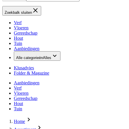
Zoekbalk sluiten
Verf
Vloeren
Gereedschap
Hout
Tuin
Aanbiedingen
Alle categorieën
Alles
Klusadvies
Folder & Magazine
Aanbiedingen
Verf
Vloeren
Gereedschap
Hout
Tuin
Home