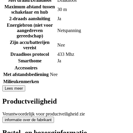
Met draad/Draadloos
Draadloos
Maximum afstand tussen
30 m
schakelaar en hub
2-draads aansluiting
Ja
Energiebron (niet voor
aangedreven
Netspanning
gereedschap)
Zijn accu/batterijen
Nee
vereist
Draadloos protocol
433 Mhz
Smarthome
Ja
Accessoires
Met afstandsbediening
Nee
Milieukenmerken
Lees meer
Productveiligheid
Verantwoordelijk voor productveiligheid zie
informatie over de fabrikant
Bestel- en bezorginformatie