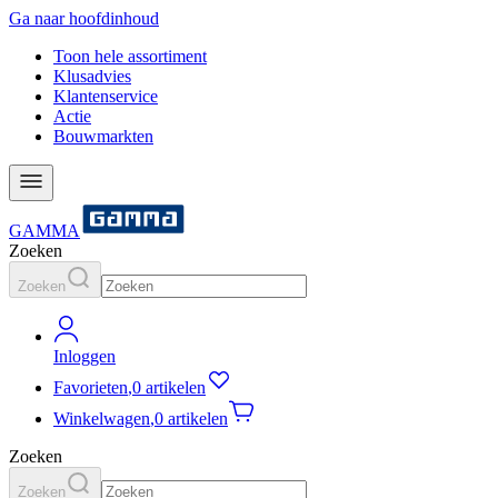
Ga naar hoofdinhoud
Toon hele assortiment
Klusadvies
Klantenservice
Actie
Bouwmarkten
GAMMA
Zoeken
Zoeken
Inloggen
Favorieten
,
0 artikelen
Winkelwagen
,
0 artikelen
Zoeken
Zoeken