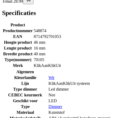
Totaal 28.99
Specificaties
Product
Productnummer
548874
EAN
8714792701053
Hoogte product
46 mm
Lengte product
16 mm
Breedte product
40 mm
Type(nummer)
70105
Merk
KlikAanKlikUit
Algemeen
Kleurfamilie
Wit
Lijn
KlikAanKlikUit systeem
Type dimmer
Led dimmer
CEBEC keurmerk
Nee
Geschikt voor
LED
Type
Dimmer
Materiaal
Kunststof