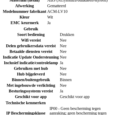
Materiaal (detail)
ABS (Acrylonitril-butadieen-styreen)
Afwerking
Gematteerd
Modelnummer fabrikant
ACM-LV10
Kleur
Wit
EMC keurmerk
Ja
Gebruik
Soort bediening
Drukken
Wifi vereist
Nee
Delen gebruikersdata vereist
Nee
Betaalde diensten vereist
Nee
Indicatie Update Ondersteuning
Nee
Inclusief indicatie/controlelamp
Ja
Gebruiken met hub
Nee
Hub bijgeleverd
Nee
Binnen/buitengebruik
Binnen
Met ingebouwde verlichting
Nee
Besturingssysteem vereist
Ja
Geschikt voor app
Geschikt voor app
Technische kenmerken
IP00 - Geen bescherming tegen
IP Beschermingsklasse
aanraking; geen bescherming tegen