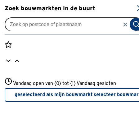
S
Zoek bouwmarkten in de buurt
Knikarmschermen
Knikarmscherm Calando
streep bruin/wit (kleurnr.
Rozenstraat 3
8921) op maat
Vandaag open van {0} tot {1}
Vandaag gesloten
3772JH Amersfoort
+31 01234567
0
klantreview
review
geselecteerd als mijn bouwmarkt
selecteer bouwmar
Meer over deze bouwmarkt