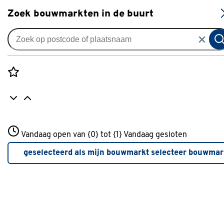
S
Zoek bouwmarkten in de buurt
Knikarmschermen
Knikarmscherm Calando
streep geel (kleurnr. T286) op
Rozenstraat 3
maat
Vandaag open van {0} tot {1}
Vandaag gesloten
3772JH Amersfoort
+31 01234567
0
klantreview
review
geselecteerd als mijn bouwmarkt
selecteer bouwmar
Meer over deze bouwmarkt