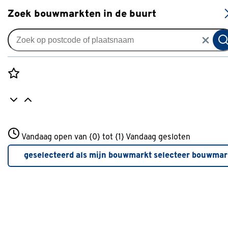
S
Zoek bouwmarkten in de buurt
Knikarmschermen
Knikarmscherm Calando
streep groen (kleurnr. T408) op
Rozenstraat 3
maat
Vandaag open van {0} tot {1}
Vandaag gesloten
3772JH Amersfoort
+31 01234567
0
klantreview
review
geselecteerd als mijn bouwmarkt
selecteer bouwmar
Meer over deze bouwmarkt