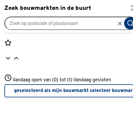
S
Zoek bouwmarkten in de buurt
Knikarmschermen
Knikarmscherm Calando
streep rood/crème (kleurnr.
Rozenstraat 3
315550) op maat
Vandaag open van {0} tot {1}
Vandaag gesloten
3772JH Amersfoort
+31 01234567
0
klantreview
review
geselecteerd als mijn bouwmarkt
selecteer bouwmar
Meer over deze bouwmarkt