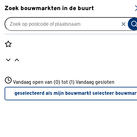
S
Zoek bouwmarkten in de buurt
Zonwering
Knikarmscherm Staccato effen
beige (kleurnr. 6020) op maat
Rozenstraat 3
Vandaag open van {0} tot {1}
Vandaag gesloten
0
klantreview
review
3772JH Amersfoort
+31 01234567
geselecteerd als mijn bouwmarkt
selecteer bouwmar
Meer over deze bouwmarkt