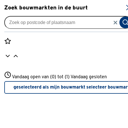
S
Zoek bouwmarkten in de buurt
Knikarmschermen
Knikarmscherm Staccato
streep blauw (kleurnr. 320553)
Rozenstraat 3
op maat
Vandaag open van {0} tot {1}
Vandaag gesloten
3772JH Amersfoort
+31 01234567
0
klantreview
review
geselecteerd als mijn bouwmarkt
selecteer bouwmar
Meer over deze bouwmarkt