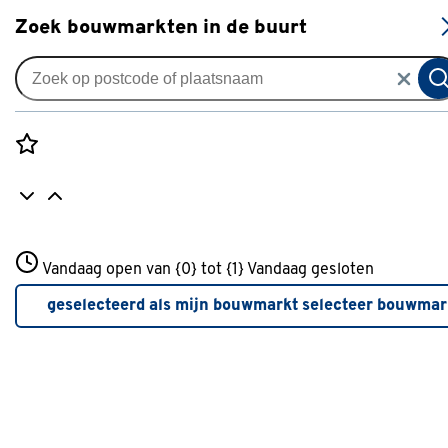
S
Zoek bouwmarkten in de buurt
Knikarmschermen
Knikarmscherm Staccato
streep grijs (kleurnr. 315222)
Rozenstraat 3
op maat
Vandaag open van {0} tot {1}
Vandaag gesloten
3772JH Amersfoort
+31 01234567
0
klantreview
review
geselecteerd als mijn bouwmarkt
selecteer bouwmar
Meer over deze bouwmarkt