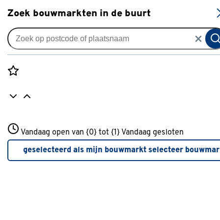
S
Zoek bouwmarkten in de buurt
Knikarmschermen
Knikarmscherm Staccato
streep groen/wit (kleurnr.
Rozenstraat 3
8402) op maat
Vandaag open van {0} tot {1}
Vandaag gesloten
3772JH Amersfoort
+31 01234567
0
klantreview
review
geselecteerd als mijn bouwmarkt
selecteer bouwmar
Meer over deze bouwmarkt