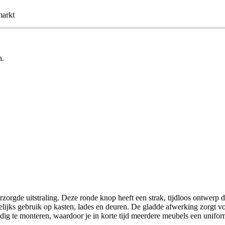
markt
n.
orgde uitstraling. Deze ronde knop heeft een strak, tijdloos ontwerp dat
ijks gebruik op kasten, lades en deuren. De gladde afwerking zorgt voo
ig te monteren, waardoor je in korte tijd meerdere meubels een unifor