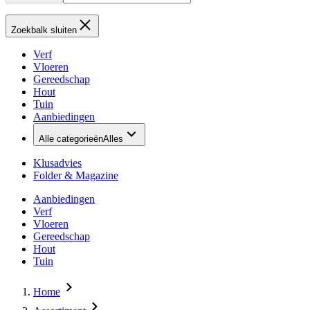
Zoekbalk sluiten
Verf
Vloeren
Gereedschap
Hout
Tuin
Aanbiedingen
Alle categorieën
Alles
Klusadvies
Folder & Magazine
Aanbiedingen
Verf
Vloeren
Gereedschap
Hout
Tuin
Home