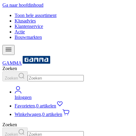
Ga naar hoofdinhoud
Toon hele assortiment
Klusadvies
Klantenservice
Actie
Bouwmarkten
GAMMA
Zoeken
Zoeken
Inloggen
Favorieten
,
0 artikelen
Winkelwagen
,
0 artikelen
Zoeken
Zoeken