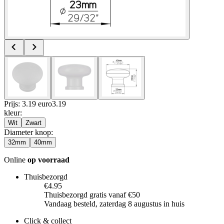
Prijs: 3.19 euro
3
.
19
kleur
:
Wit
Zwart
Diameter knop
:
32mm
40mm
Online
op voorraad
Thuisbezorgd
€4.95
Thuisbezorgd gratis vanaf €50
Vandaag besteld, zaterdag 8 augustus in huis
Click & collect