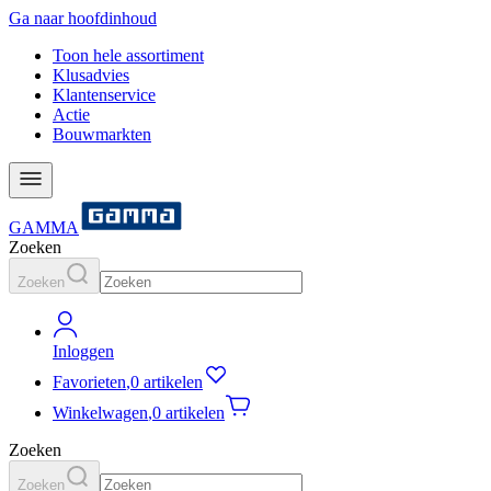
Ga naar hoofdinhoud
Toon hele assortiment
Klusadvies
Klantenservice
Actie
Bouwmarkten
GAMMA
Zoeken
Zoeken
Inloggen
Favorieten
,
0 artikelen
Winkelwagen
,
0 artikelen
Zoeken
Zoeken