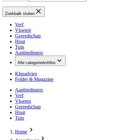
Zoekbalk sluiten
Verf
Vloeren
Gereedschap
Hout
Tuin
Aanbiedingen
Alle categorieën
Alles
Klusadvies
Folder & Magazine
Aanbiedingen
Verf
Vloeren
Gereedschap
Hout
Tuin
Home